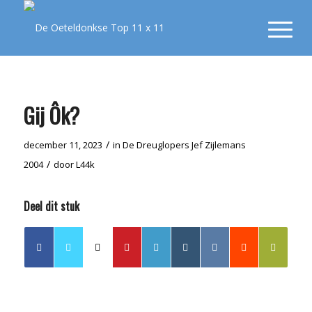
Gij Ôk?
/
december 11, 2023
in
De Dreuglopers
Jef Zijlemans
/
2004
door
L44k
Deel dit stuk